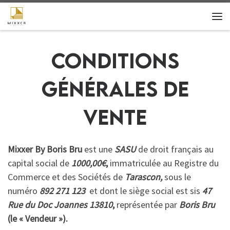
Skip to content
Me
Conditions
générales de
vente
Mixxer By Boris Bru
est une
SASU
de droit français au
capital social de
1000,00€
,
immatriculée au Registre du
Commerce et des Sociétés de
Tarascon,
sous le
numéro
892 271 123
et dont le siège social est sis
47
Rue du Doc Joannes 13810
,
représentée par
Boris Bru
(le « Vendeur »).